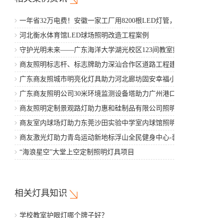
一年省32万电费！安徽一家工厂用8200根LED灯管，5年省
出一辆豪车
河北衡水体育馆LED球场照明改造工程案例
守护光明未来——广东海洋大学湖光校区123间教室照明改
造工程案例
商友照明标志杆、标志牌助力深汕合作区道路工程建设
广东商友照城市明亮化灯具助力河北廊坊固安幸福小区项
目建设
广东商友照明公司30米环境监测设备塔助力广州港口工程
商友照明定制景观路灯助力惠和硅制品有限公司照明亮化
建设
商友室内球场灯助力东莞沙田实验中学室内球馆照明工程
项目
商友激光灯助力青岛运动新地标浮山全民健身中心-装修工
程
“海浪星空”大堂上空定制照明灯具项目
相关灯具知识
学校教室护眼灯哪个牌子好？