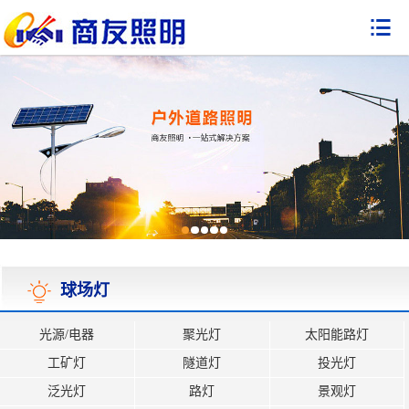

球场灯
光源/电器
聚光灯
太阳能路灯
工矿灯
隧道灯
投光灯
泛光灯
路灯
景观灯