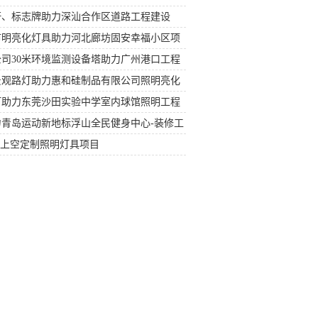
杆、标志牌助力深汕合作区道路工程建设
市明亮化灯具助力河北廊坊固安幸福小区项
司30米环境监测设备塔助力广州港口工程
景观路灯助力惠和硅制品有限公司照明亮化
灯助力东莞沙田实验中学室内球馆照明工程
青岛运动新地标浮山全民健身中心-装修工
堂上空定制照明灯具项目