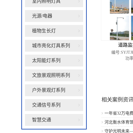
室内照明灯具
光源/电器
植物生长灯
道路监
城市亮化灯具系列
编号:SYJTJ
功率
太阳能灯系列
文旅景观照明系列
共1 页 页次:1/1 页
户外景观灯系列
相关案例资
交通信号系列
一年省32万电费
智慧交通
出一辆豪车
河北衡水体育馆
守护光明未来—