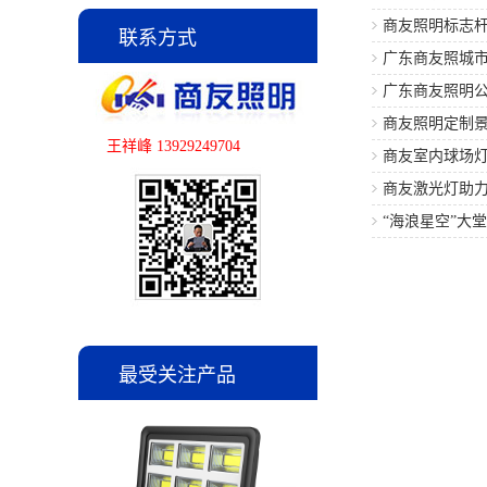
造工程案例
商友照明标志
联系方式
广东商友照城
目建设
广东商友照明公
商友照明定制
王祥峰 13929249704
建设
商友室内球场
项目
商友激光灯助力
程
“海浪星空”大
最受关注产品