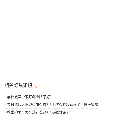
相关灯具知识
学校教室护眼灯哪个牌子好？
农村路边太阳能灯怎么选？3个核心参数看懂了，谁推销都
不怕
教室护眼灯怎么选？看这4个参数就够了！