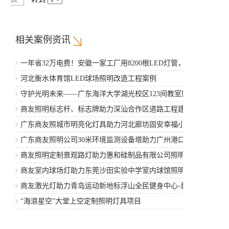
相关案例资讯
一年省32万电费！安徽一家工厂用8200根LED灯管，5年省
出一辆豪车
河北衡水体育馆LED球场照明改造工程案例
守护光明未来——广东海洋大学湖光校区123间教室照明改
造工程案例
商友照明标志杆、标志牌助力深汕合作区道路工程建设
广东商友照城市明亮化灯具助力河北廊坊固安幸福小区项
目建设
广东商友照明公司30米环境监测设备塔助力广州港口工程
商友照明定制景观路灯助力惠和硅制品有限公司照明亮化
建设
商友室内球场灯助力东莞沙田实验中学室内球馆照明工程
项目
商友激光灯助力青岛运动新地标浮山全民健身中心-装修工
程
“海浪星空”大堂上空定制照明灯具项目