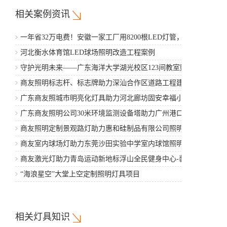
相关案例资讯
一年省32万电费！安徽一家工厂用8200根LED灯管，5年省
出一辆豪车
河北衡水体育馆LED球场照明改造工程案例
守护光明未来——广东海洋大学湖光校区123间教室照明改
造工程案例
商友照明标志杆、标志牌助力深汕合作区道路工程建设
广东商友照城市明亮化灯具助力河北廊坊固安幸福小区项
目建设
广东商友照明公司30米环境监测设备塔助力广州港口工程
商友照明定制景观路灯助力惠和硅制品有限公司照明亮化
建设
商友室内球场灯助力东莞沙田实验中学室内球馆照明工程
项目
商友激光灯助力青岛运动新地标浮山全民健身中心-装修工
程
“海浪星空”大堂上空定制照明灯具项目
相关灯具知识