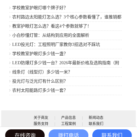
学校教室护眼灯哪个牌子好？
农村路边太阳能灯怎么选？3个核心参数看懂了，谁推销都
不怕
教室护眼灯怎么选？看这4个参数就够了！
小白秒懂灯管：从结构到应用的全面解析
LED投光灯：工程照明厂家教你3招选对不踩坑
学校教室护眼灯多少钱一盏？
LED防爆灯多少钱一台？2026年最新价格及选购指南（附
厂家推荐）
线条灯（线型灯）多少钱一米？
投光灯与泛光灯有什么区别？
农村太阳能路灯多少钱一套？
关于商友
|
产品信息
|
新闻动态
服务支持
|
工程案例
|
联系我们




广东商友照明有限公司
粤ICP备12059743号
在线咨询
拨打电话
联系我们