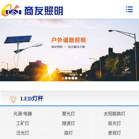

LED灯杯
光源/电器
聚光灯
太阳能路灯
工矿灯
隧道灯
投光灯
泛光灯
路灯
景观灯