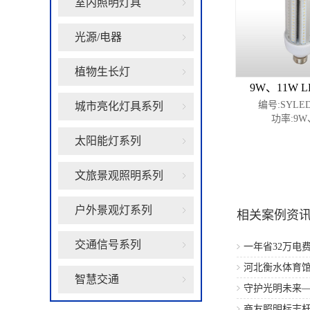
室内照明灯具
光源/电器
植物生长灯
9W、11W 
编号:SYLED
城市亮化灯具系列
功率:9W
太阳能灯系列
共1 页 页次:1/1 页
文旅景观照明系列
户外景观灯系列
相关案例资
交通信号系列
一年省32万电费
出一辆豪车
河北衡水体育馆
智慧交通
守护光明未来—
造工程案例
商友照明标志