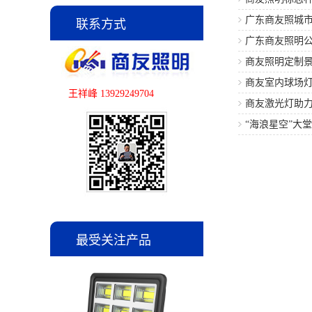
广东商友照城
联系方式
目建设
广东商友照明公
商友照明定制
建设
商友室内球场
王祥峰 13929249704
项目
商友激光灯助力
程
“海浪星空”大
最受关注产品