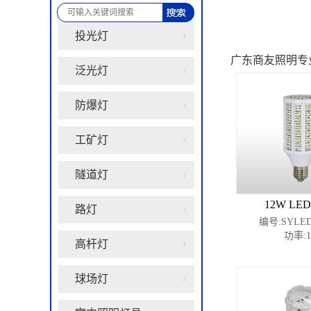
投光灯
广东商友照明专
泛光灯
防爆灯
工矿灯
隧道灯
12W L
路灯
编号:SYLED
功率:1
高杆灯
球场灯