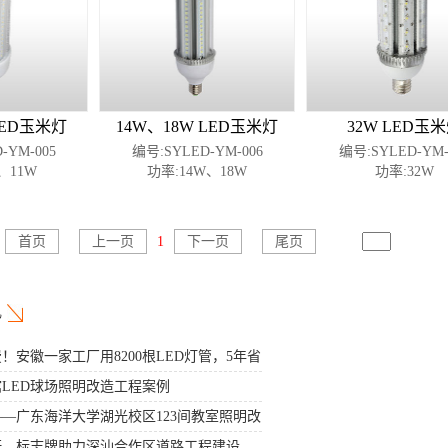
LED玉米灯
14W、18W LED玉米灯
32W LED玉
-YM-005
编号:SYLED-YM-006
编号:SYLED-YM-
、11W
功率:14W、18W
功率:32W
首页
上一页
1
下一页
尾页
转到
讯
！安徽一家工厂用8200根LED灯管，5年省
LED球场照明改造工程案例
—广东海洋大学湖光校区123间教室照明改
杆、标志牌助力深汕合作区道路工程建设